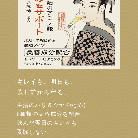
キレイも、明日も、
飲む前から守る。
生活のハリ＆ツヤのために
8種類の美容成分を配合、
飲んだ翌日のキレイも
妥協しない。