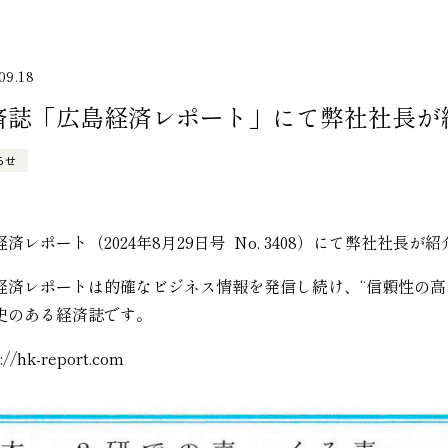
09.18
済誌「広島経済レポート」にて弊社社長が
らせ
済レポート（2024年8月29日号 No. 3408）にて弊社社長が
経済レポートは的確なビジネス情報を発信し続け、“信頼性の高
史のある経済誌です。
://hk-report.com