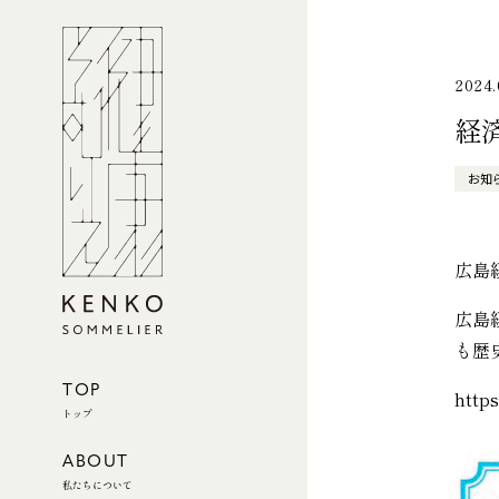
2024.
経
お知
広島経
広島
も歴
TOP
https
トップ
ABOUT
私たちについて